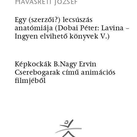
Havasréti József
Egy (szerzői?) lecsúszás
anatómiája (Dobai Péter: Lavina –
Ingyen elvihető könyvek V.)
Képkockák B.Nagy Ervin
Cserebogarak című animációs
filmjéből