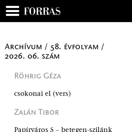
Archívum
/
58. évfolyam /
2026. 06. szám
Röhrig Géza
csokonai el (vers)
Zalán Tibor
Papírváros 5 – betegen-szilánk