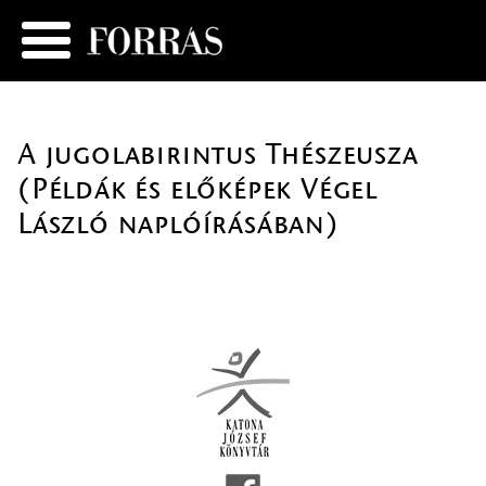
A jugolabirintus Thészeusza
(Példák és előképek Végel
László naplóírásában)