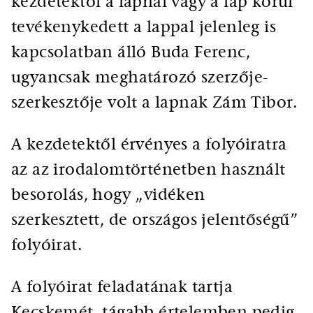
kezdetektől a lapnál vagy a lap körül
tevékenykedett a lappal jelenleg is
kapcsolatban álló Buda Ferenc,
ugyancsak meghatározó szerzője-
szerkesztője volt a lapnak Zám Tibor.
A kezdetektől érvényes a folyóiratra
az az irodalomtörténetben használt
besorolás, hogy „vidéken
szerkesztett, de országos jelentőségű”
folyóirat.
A folyóirat feladatának tartja
Kecskemét, tágabb értelemben pedig