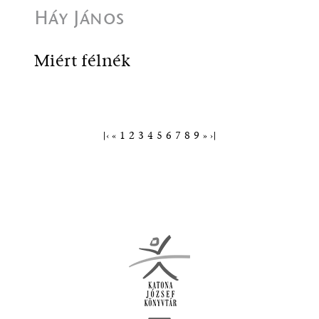
Háy János
Miért félnék
|‹
«
1
2
3
4
5
6
7
8
9
»
›|