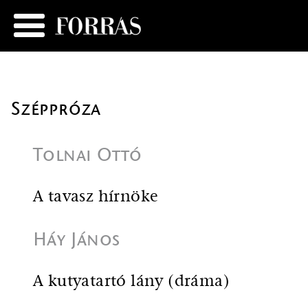
Széppróza
Tolnai Ottó
A tavasz hírnöke
Háy János
A kutyatartó lány (dráma)