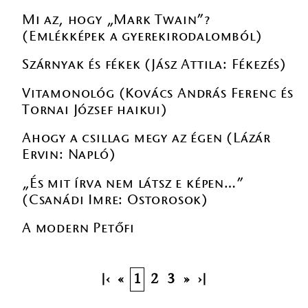
Mi az, hogy „Mark Twain”?
(Emlékképek a gyerekirodalomból)
Szárnyak és fékek (Jász Attila: Fékezés)
Vitamonológ (Kovács András Ferenc és
Tornai József haikui)
Ahogy a csillag megy az égen (Lázár
Ervin: Napló)
„És mit írva nem látsz e képen…”
(Csanádi Imre: Ostorosok)
A modern Petőfi
|‹
«
1
2
3
»
›|