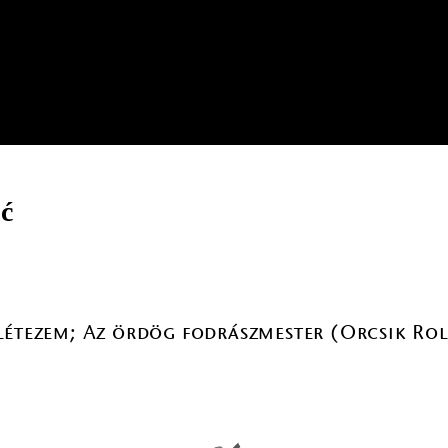
ić
létezem; Az ördög fodrászmester (Orcsik Rol