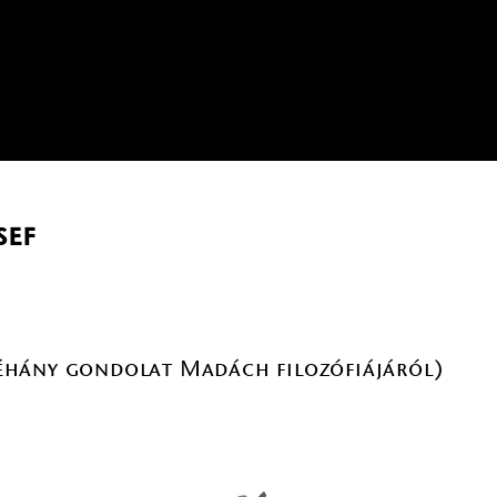
sef
éhány gondolat Madách filozófiájáról)