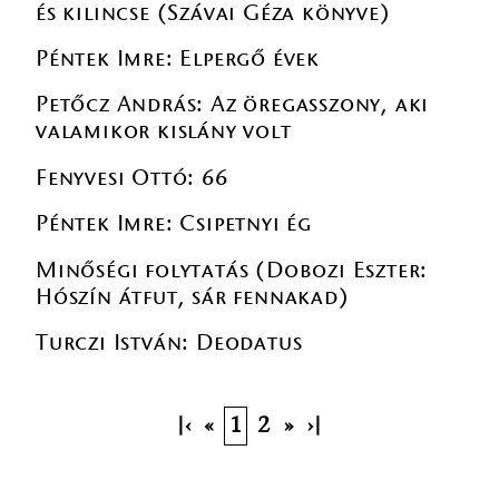
és kilincse (Szávai Géza könyve)
Péntek Imre: Elpergő évek
Petőcz András: Az öregasszony, aki
valamikor kislány volt
Fenyvesi Ottó: 66
Péntek Imre: Csipetnyi ég
Minőségi folytatás (Dobozi Eszter:
Hószín átfut, sár fennakad)
Turczi István: Deodatus
|‹
«
1
2
»
›|