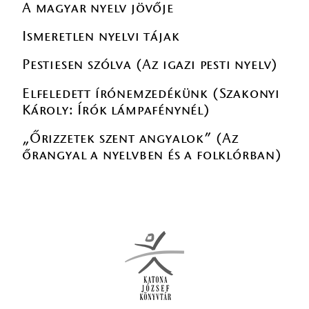
A magyar nyelv jövője
Ismeretlen nyelvi tájak
Pestiesen szólva (Az igazi pesti nyelv)
Elfeledett írónemzedékünk (Szakonyi
Károly: Írók lámpafénynél)
„Őrizzetek szent angyalok” (Az
őrangyal a nyelvben és a folklórban)