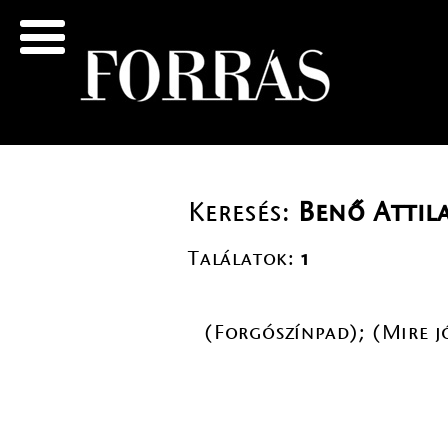
Keresés:
Benő Attil
Találatok:
1
(Forgószínpad); (Mire jó