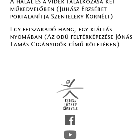
A halál és a vidék találkozása két
műkedvelőben (Juhász Erzsébet
portalanítja Szenteleky Kornélt)
Egy felszakadó hang, egy kiáltás
nyomában (Az odú feltérképezése Jónás
Tamás Cigányidők című kötetében)