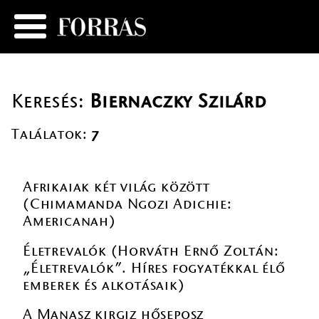
Keresés:
Biernaczky Szilárd
Találatok:
7
Afrikaiak két világ között
(Chimamanda Ngozi Adichie:
Americanah)
Életrevalók (Horváth Ernő Zoltán:
„Életrevalók”. Híres fogyatékkal élő
emberek és alkotásaik)
A Manasz kirgiz hőseposz