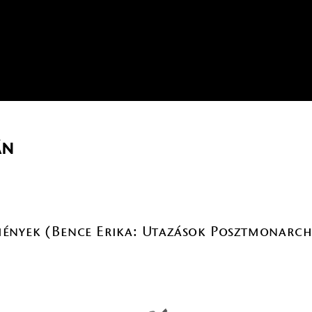
án
ények (Bence Erika: Utazások Posztmonarc