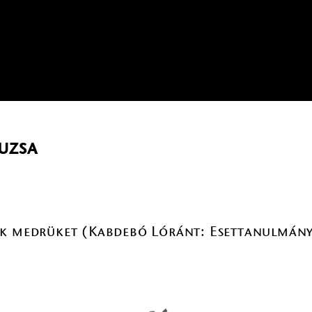
uzsa
ák medrüket (Kabdebó Lóránt: Esettanulmány