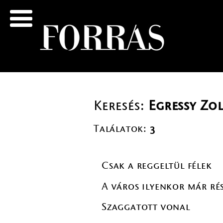
Keresés:
Egressy Zo
Találatok:
3
Csak a reggeltül félek
A város ilyenkor már ré
Szaggatott vonal