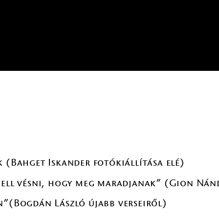
k (Bahget Iskander fotókiállítása elé)
kell vésni, hogy meg maradjanak” (Gion Nánd
n”(Bogdán László újabb verseiről)