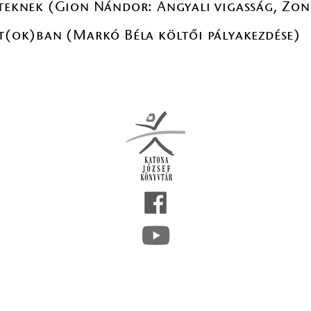
tteknek (Gion Nándor: Angyali vigasság, Zon
at(ok)ban (Markó Béla költői pályakezdése)