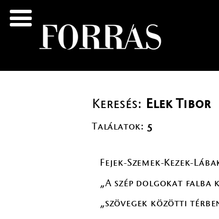
Keresés:
Elek Tibor
Találatok:
5
Fejek-Szemek-Kezek-Lába
„A szép dolgokat falba 
„szövegek közötti térbe