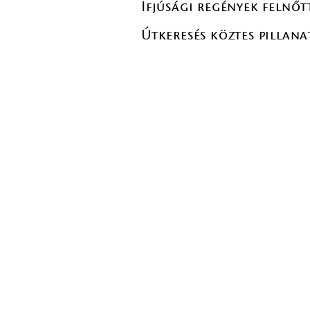
Ifjúsági regények felnő
Útkeresés köztes pillan