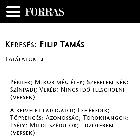
Keresés:
Filip Tamás
Találatok:
2
Péntek; Mikor még élek; Szerelem-kék;
Színpad!; Veréb; Nincs idő felsorolni
(versek)
A képzelet látogatói; Fehéredik;
Töprengés; Azonosság; Torokhangok;
Esély; Mitől szédülök; Edzőterem
(versek)