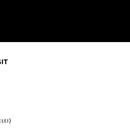
it
elei)