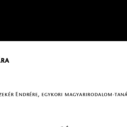
ára
Szekér Endrére, egykori magyarirodalom-tan