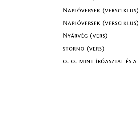
Naplóversek (versciklus
Naplóversek (versciklus
Nyárvég (vers)
storno (vers)
o. o. mint íróasztal és 