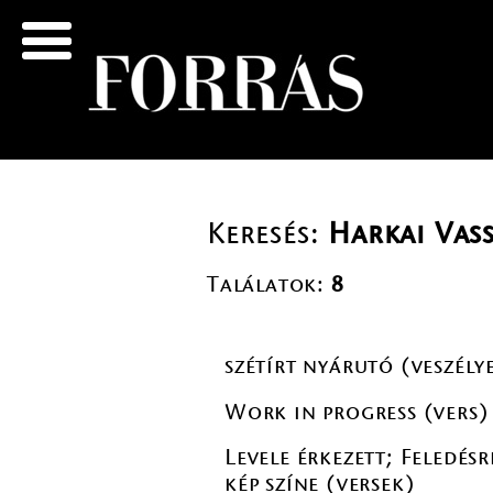
Keresés:
Harkai Vass
Találatok:
8
szétírt nyárutó (veszély
Work in progress (vers)
Levele érkezett; Feledés
kép színe (versek)