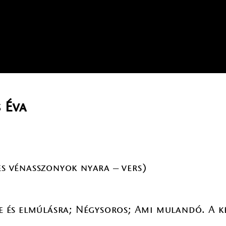
 Éva
es vénasszonyok nyara – vers)
re és elmúlásra; Négysoros; Ami mulandó. A k