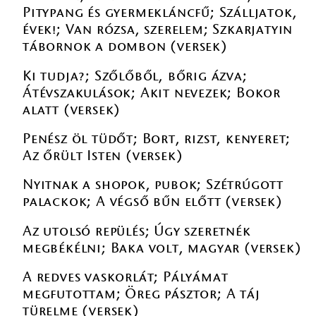
Pitypang és gyermekláncfű; Szálljatok,
évek!; Van rózsa, szerelem; Szkarjatyin
tábornok a dombon (versek)
Ki tudja?; Szőlőből, bőrig ázva;
Átévszakulások; Akit nevezek; Bokor
alatt (versek)
Penész öl tüdőt; Bort, rizst, kenyeret;
Az őrült Isten (versek)
Nyitnak a shopok, pubok; Szétrúgott
palackok; A végső bűn előtt (versek)
Az utolsó repülés; Úgy szeretnék
megbékélni; Baka volt, magyar (versek)
A redves vaskorlát; Pályámat
megfutottam; Öreg pásztor; A táj
türelme (versek)