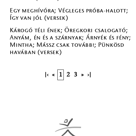
Egy meghívóra; Végleges próba-halott;
Így van jól (versek)
Károgó téli ének; Öregkori csalogató;
Anyám, én és a szárnyak; Árnyék és fény;
Mintha; Mássz csak tovább!; Pünkösd
havában (versek)
|‹
«
1
2
3
»
›|