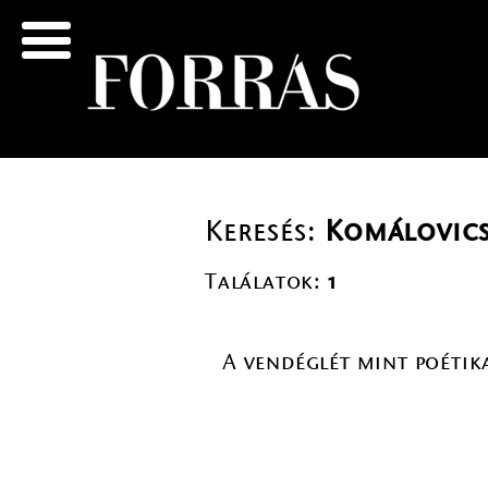
Keresés:
Komálovics
Találatok:
1
A vendéglét mint poétika