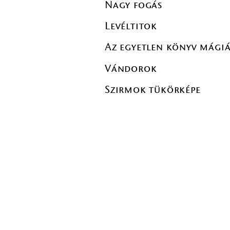
Nagy fogás
Levéltitok
Az egyetlen könyv mágiáj
Vándorok
Szirmok tükörképe