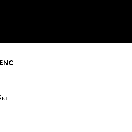
enc
árt