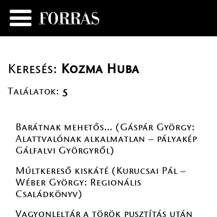
Keresés:
Kozma Huba
Találatok:
5
Barátnak mehetős… (Gáspár György:
Alattvalónak alkalmatlan – pályakép
Gálfalvi Györgyről)
Múltkereső kiskáté (Kurucsai Pál –
Wéber György: Regionális
Családkönyv)
Vagyonleltár a török pusztítás után