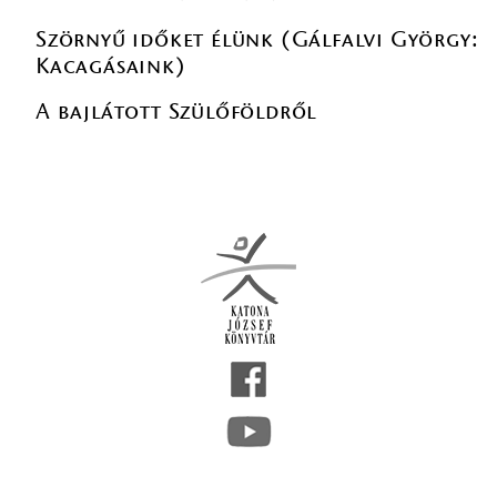
Szörnyű időket élünk (Gálfalvi György:
Kacagásaink)
A bajlátott Szülőföldről