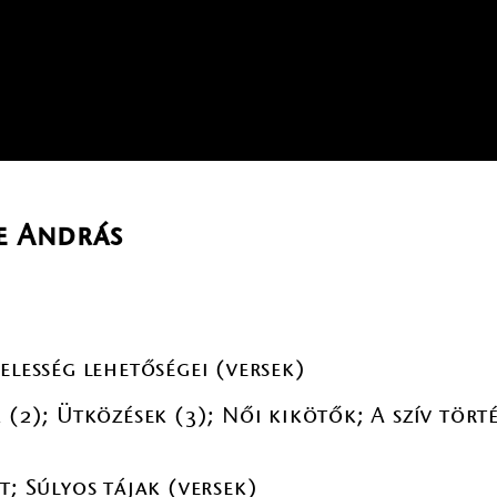
e András
elesség lehetőségei (versek)
 (2); Ütközések (3); Női kikötők; A szív tört
t; Súlyos tájak (versek)