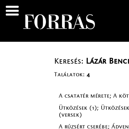
Keresés:
Lázár Benc
Találatok:
4
A csatatér mérete; A köt
Ütközések (1); Ütközések
(versek)
A rúzsért cserébe; Ádven