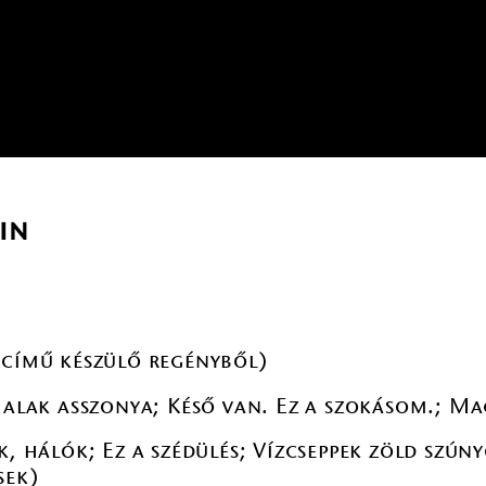
in
 című készülő regényből)
halak asszonya; Késő van. Ez a szokásom.; Ma
k, hálók; Ez a szédülés; Vízcseppek zöld szún
sek)