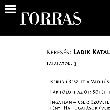
Keresés:
Ladik Katal
Találatok:
3
Kerub (Részlet a Vadhús
Fák fölött az út; Sötét 
Ingatlan – cser; Szövete
fény; Hajtogatások (ver