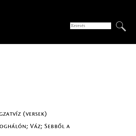
gzatvíz (versek)
yoghálón; Váz; Sebből a