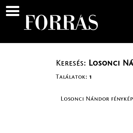
Keresés:
Losonci N
Találatok:
1
Losonci Nándor fénykép