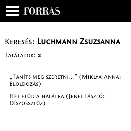
Keresés:
Luchmann Zsuzsanna
Találatok:
2
„Taníts meg szeretni…” (Miklya Anna:
Eloldozás)
Hét etűd a halálra (Jenei László:
Díszössztűz)