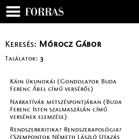
Keresés:
Mórocz Gábor
Találatok:
3
Káin ükunokái (Gondolatok Buda
Ferenc Ábel című verséről)
Narratívák metszéspontjában (Buda
Ferenc Isten szalmaszálán című
versének elemzése)
Rendszerkritika? Rendszerapológia?
(Szempontok Németh László Utazás