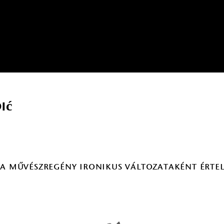
ić
 a művészregény ironikus változataként érte