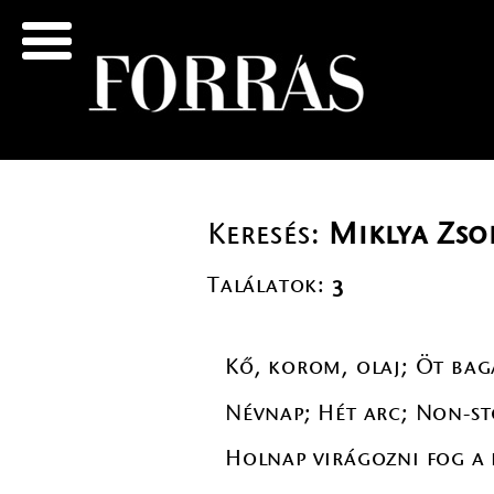
Keresés:
Miklya Zso
Találatok:
3
Kő, korom, olaj; Öt bag
Névnap; Hét arc; Non-st
Holnap virágozni fog a 