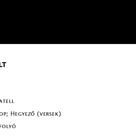
lt
atell
op; Hegyező (versek)
folyó