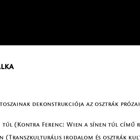
lka
mítoszainak dekonstrukciója az osztrák pró
n túl (Kontra Ferenc: Wien a sínen túl című
n (Transzkulturális irodalom és osztrák kul