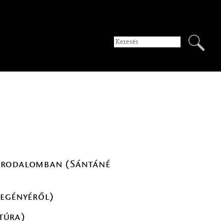
zairodalomban (Sántáné
 regényéről)
túra)