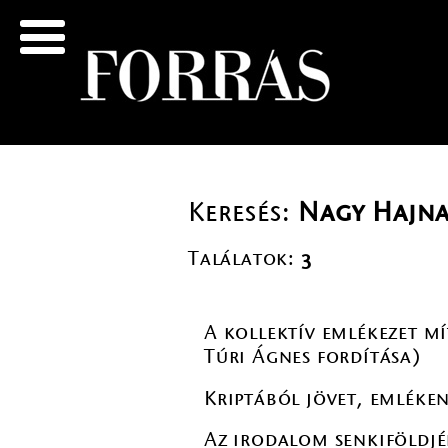
Keresés:
Nagy Hajna
Találatok:
3
A kollektív emlékezet 
Túri Ágnes fordítása)
Kriptából jövet, emléke
Az irodalom senkiföldjé