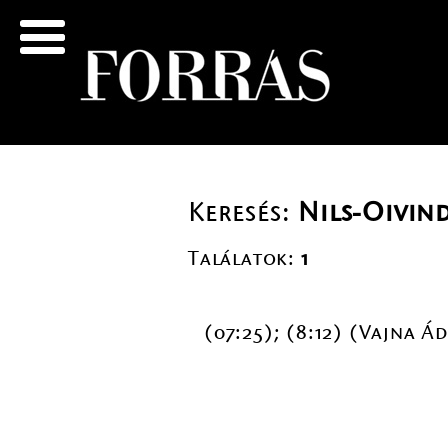
Keresés:
Nils-Oivin
Találatok:
1
(07:25); (8:12) (Vajna Á