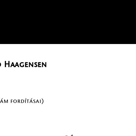
d Haagensen
dám fordításai)