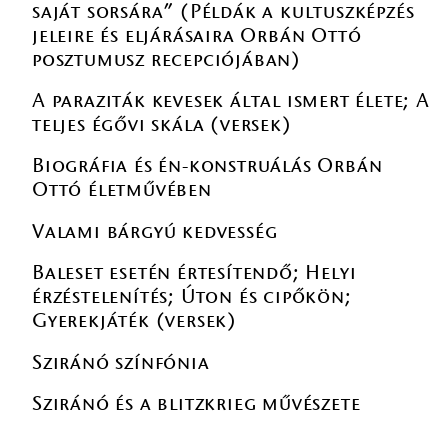
saját sorsára” (Példák a kultuszképzés
jeleire és eljárásaira Orbán Ottó
posztumusz recepciójában)
A paraziták kevesek által ismert élete; A
teljes égővi skála (versek)
Biográfia és én-konstruálás Orbán
Ottó életművében
Valami bárgyú kedvesség
Baleset esetén értesítendő; Helyi
érzéstelenítés; Úton és cipőkön;
Gyerekjáték (versek)
Sziránó színfónia
Sziránó és a blitzkrieg művészete