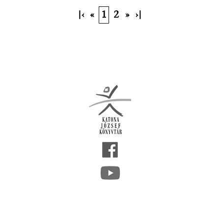
|‹
«
1
2
»
›|