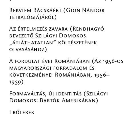
Rekviem Bácskáért (Gion Nándor
tetralógiájáról)
Az értelmezés zavara (Rendhagyó
bevezető Szilágyi Domokos
„átláthatatlan” költészetének
olvasásához)
A fordulat évei Romániában (Az 1956-os
magyarországi forradalom és
következményei Romániában, 1956–
1959)
Formaváltás, új identitás (Szilágyi
Domokos: Bartók Amerikában)
Erőterek