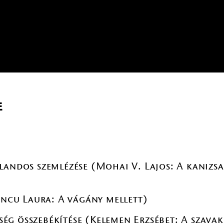
e
landos szemlézése (Mohai V. Lajos: A kanizsa
Iancu Laura: A vágány mellett)
g összebékítése (Kelemen Erzsébet: A szavak 