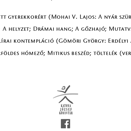
)
ett gyerekkorért (Mohai V. Lajos: A nyár szü
; A helyzet; Drámai hang; A gőzhajó; Mutatv
lírai kontempláció (Gömöri György: Erdélyi
rföldes hómező; Mitikus beszéd; töltelék (ve