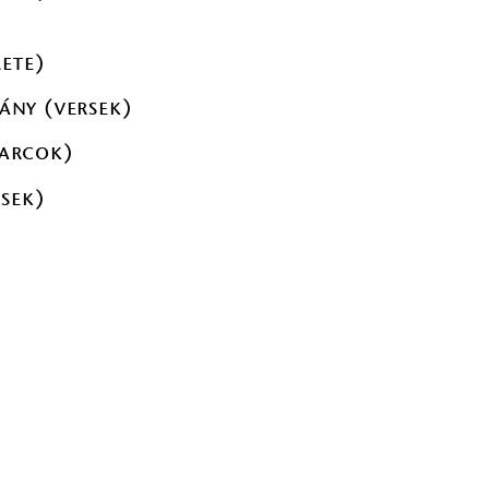
rete)
ány (versek)
 arcok)
rsek)