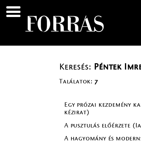
Keresés:
Péntek Imr
Találatok:
7
Egy prózai kezdemény ka
kézirat)
A pusztulás előérzete (
A hagyomány és modernsé