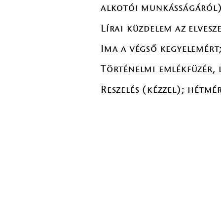
alkotói munkásságáról
Lírai küzdelem az elvesz
Ima a végső kegyelemért
Történelmi emlékfüzér, 
Reszelés (kézzel); hétmé