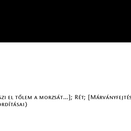
szi el tőlem a morzsát…]; Rét; [Márványfejtés
ordításai)