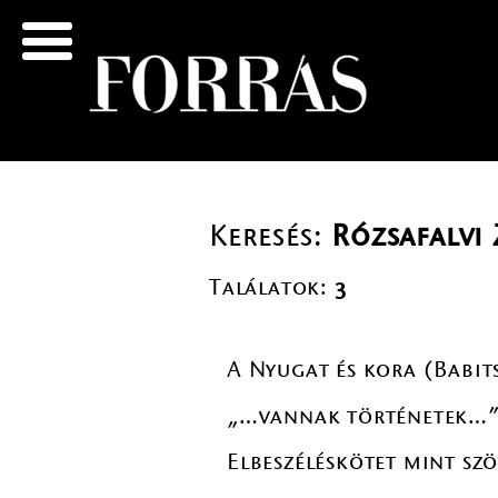
Keresés:
Rózsafalvi
Találatok:
3
A Nyugat és kora (Babit
„…vannak történetek…” 
Elbeszéléskötet mint szö