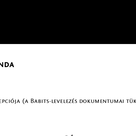
inda
cepciója (a Babits-levelezés dokumentumai tü