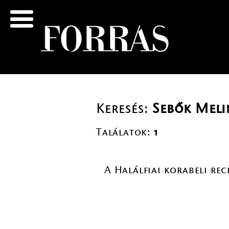
Keresés:
Sebők Mel
Találatok:
1
A Halálfiai korabeli re