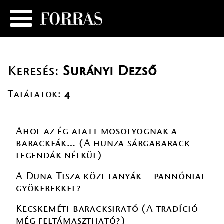
Keresés:
Surányi Dezső
Találatok:
4
Ahol az ég alatt mosolyognak a
barackfák… (A hunza sárgabarack –
legendák nélkül)
A Duna-Tisza közi tanyák – pannóniai
gyökerekkel?
Kecskeméti baracksirató (A tradíció
még feltámasztható?)