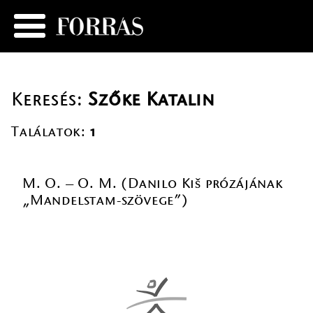
Keresés:
Szőke Katalin
Találatok:
1
M. O. – O. M. (Danilo Kiš prózájának
„Mandelstam-szövege”)