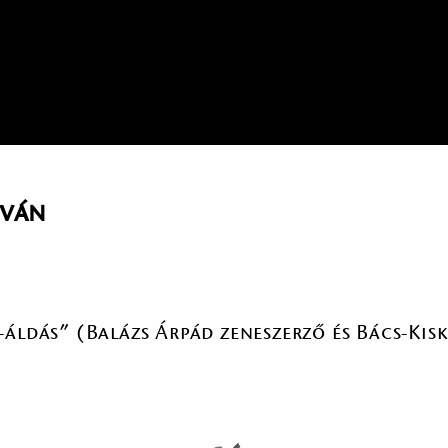
tván
-áldás” (Balázs Árpád zeneszerző és Bács-Kis