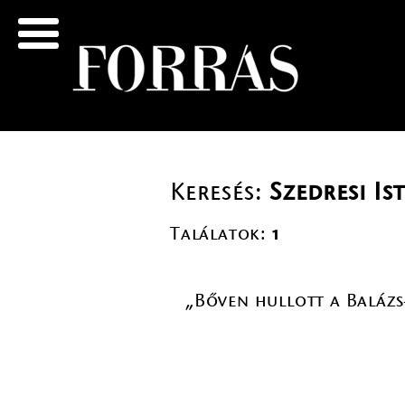
Keresés:
Szedresi Is
Találatok:
1
„Bőven hullott a Balázs