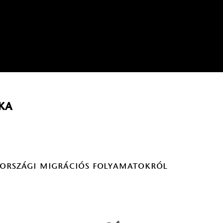
ka
rországi migrációs folyamatokról