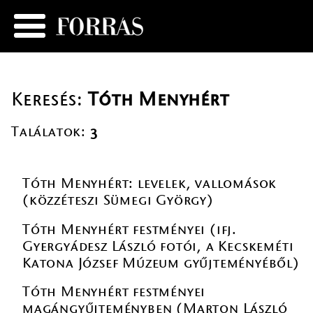
Keresés:
Tóth Menyhért
Találatok:
3
Tóth Menyhért: levelek, vallomások
(közzéteszi Sümegi György)
Tóth Menyhért festményei (ifj.
Gyergyádesz László fotói, a Kecskeméti
Katona József Múzeum gyűjteményéből)
Tóth Menyhért festményei
magángyűjteményben (Marton László