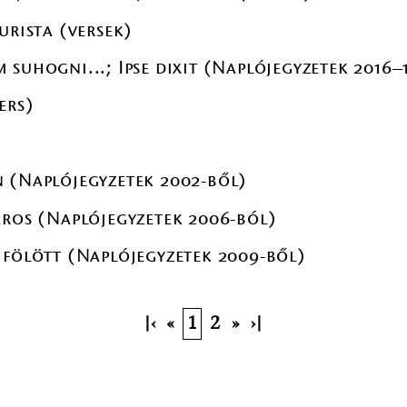
urista (versek)
suhogni...; Ipse dixit (Naplójegyzetek 2016–
ers)
 (Naplójegyzetek 2002-ből)
áros (Naplójegyzetek 2006-ból)
 fölött (Naplójegyzetek 2009-ből)
|‹
«
1
2
»
›|