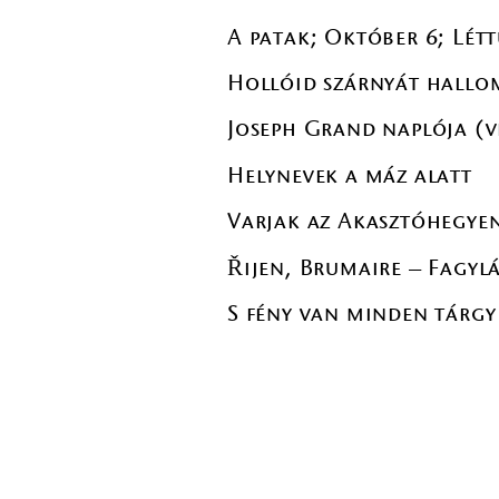
A patak; Október 6; Létt
Hollóid szárnyát hallom 
Joseph Grand naplója (v
Helynevek a máz alatt
Varjak az Akasztóhegyen
Řijen, Brumaire – Fagyl
S fény van minden tárgy