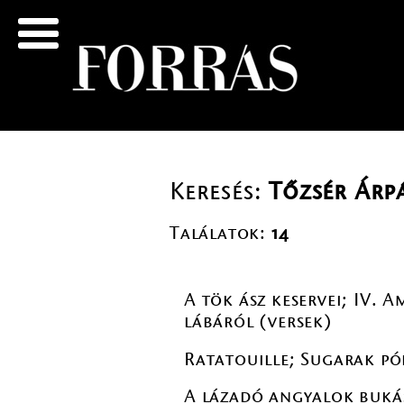
Keresés:
Tőzsér Árp
Találatok:
14
A tök ász keservei; IV. 
lábáról (versek)
Ratatouille; Sugarak pó
A lázadó angyalok bukás