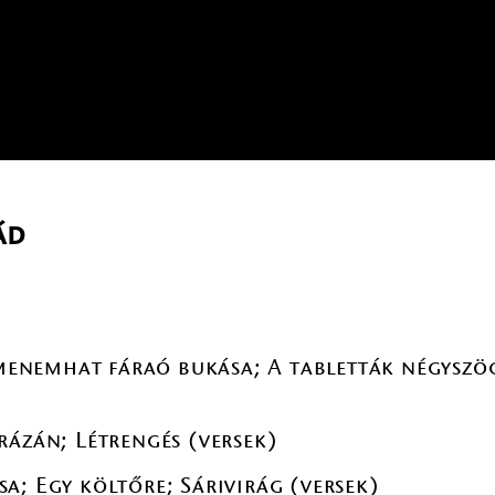
ád
Amenemhat fáraó bukása; A tabletták négyszög
rázán; Létrengés (versek)
a; Egy költőre; Sárivirág (versek)