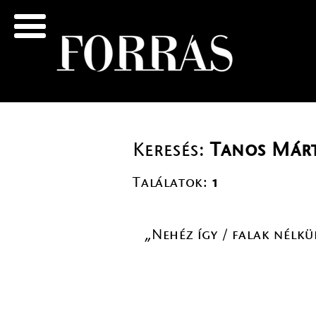
Keresés:
Tanos Már
Találatok:
1
„Nehéz így / falak nélk