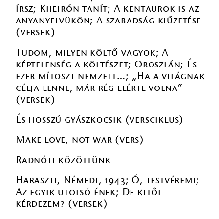
írsz; Kheirón tanít; A kentaurok is az
anyanyelvükön; A szabadság kiűzetése
(versek)
Tudom, milyen költő vagyok; A
képtelenség a költészet; Oroszlán; És
ezer mítoszt nemzett…; „Ha a világnak
célja lenne, már rég elérte volna”
(versek)
És hosszú gyászkocsik (versciklus)
Make love, not war (vers)
Radnóti közöttünk
Haraszti, Némedi, 1943; Ó, testvérem!;
Az egyik utolsó ének; De kitől
kérdezem? (versek)