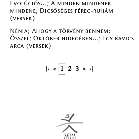
Evolúciós...; A minden mindenek
mindene; Dicsőséges féreg-ruhám
(versek)
Nénia; Ahogy a törvény bennem;
Ősszel; Október hidegében…; Egy kavics
arca (versek)
|‹
«
1
2
3
»
›|