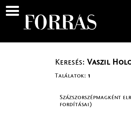
Keresés:
Vaszil Ho
Találatok:
1
Százszorszépmagként elr
fordításai)