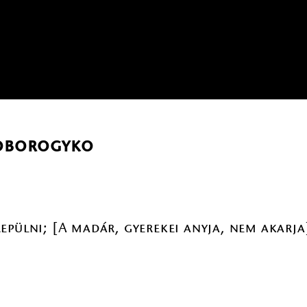
loborogyko
epülni; [A madár, gyerekei anyja, nem akarj