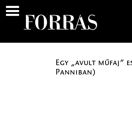
Egy „avult műfaj” e
Panniban)