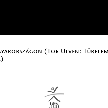
arországon (Tor Ulven: Türelem 
l)