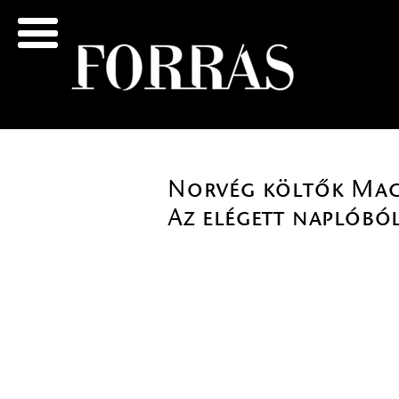
Norvég költők Magy
Az elégett naplóbó